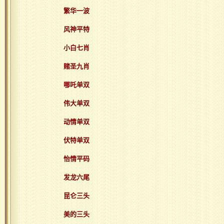
繁华一波
风神平特
小白七肖
赌圣九肖
哪吒单双
伟大单双
动情单双
伏特单双
怡情平码
发龙六尾
昆仑三头
美的三头