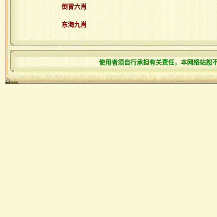
倒胃六肖
东海九肖
使用者须自行承担有关责任，本网络站恕